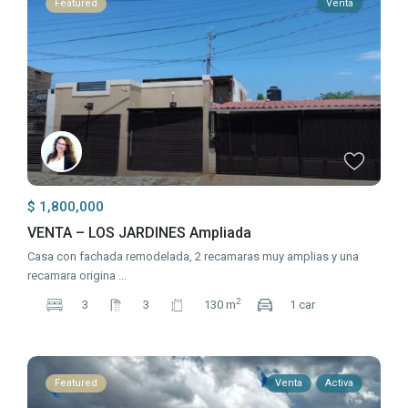
Featured
Venta
$ 1,800,000
VENTA – LOS JARDINES Ampliada
Casa con fachada remodelada, 2 recamaras muy amplias y una
recamara origina
...
2
3
3
130 m
1 car
Featured
Venta
Activa