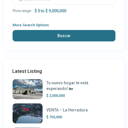
Price range:
$ 0 to $ 9,000,000
More Search Options
Buscar
Latest Listing
Tu nuevo hogar te está
esperando! 🏡
$ 2,000,000
VENTA – La Herradura
$ 750,000