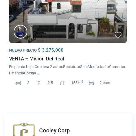
$ 3,275,000
NUEVO PRECIO
VENTA – Misión Del Real
En planta baja:Cochera 2 autosRecibidorSalaMedio bañoComedor
EstanciaCocina
...
2
3
2.5
155 m
2 cars
Cooley Corp