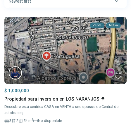
Newest first
Venta
Activa
$ 1,000,000
Propiedad para inversion en LOS NARANJOS 🌳
Descubre esta centrica CASA en VENTA a unos pasos de Central de
autobuces,
...
2
3
2
54 m
No disponible